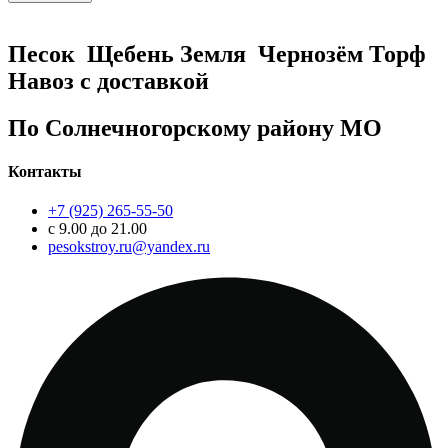
Песок
Щебень
Земля
Чернозём
Торф
Навоз
с доставкой
По Солнечногорскому району МО
Контакты
+7 (925) 265-55-50
с 9.00 до 21.00
pesokstroy.ru@yandex.ru