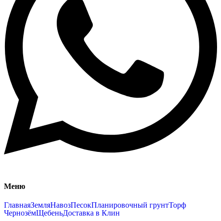
Меню
Главная
Земля
Навоз
Песок
Планировочный грунт
Торф
Чернозём
Щебень
Доставка в Клин