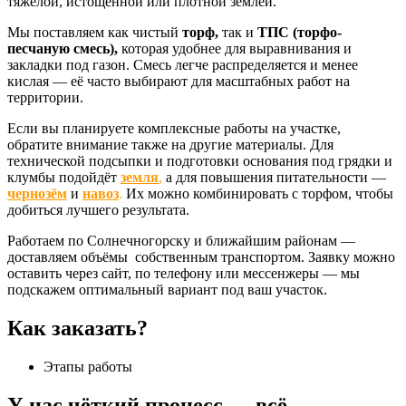
тяжёлой, истощённой или плотной землёй.
Мы поставляем как чистый
торф,
так и
ТПС (торфо-
песчаную смесь),
которая удобнее для выравнивания и
закладки под газон. Смесь легче распределяется и менее
кислая — её часто выбирают для масштабных работ на
территории.
Если вы планируете комплексные работы на участке,
обратите внимание также на другие материалы. Для
технической подсыпки и подготовки основания под грядки и
клумбы подойдёт
земля
,
а для повышения питательности —
чернозём
и
навоз
.
Их можно комбинировать с торфом, чтобы
добиться лучшего результата.
Работаем по Солнечногорску и ближайшим районам —
доставляем объёмы собственным транспортом. Заявку можно
оставить через сайт, по телефону или мессенжеры — мы
подскажем оптимальный вариант под ваш участок.
Как заказать?
Этапы работы
У нас чёткий процесс — всё